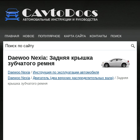
ГЛАВНАЯ
НОВОЕ
ПОПУЛЯРНОЕ
КАРТА САЙТА
КОНТАКТЫ
ПОИСК
Daewoo Nexia: Задняя крышка
зубчатого ремня
Daewoo Nexia
/
Инструкция по эксплуатации автомобиля
Daewoo Nexia
/
Двигатель (два верхних распределительных вала)
/ Задняя
крышка зубчатого ремня