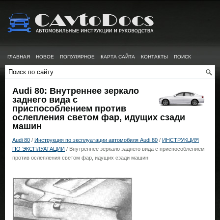
ГЛАВНАЯ
НОВОЕ
ПОПУЛЯРНОЕ
КАРТА САЙТА
КОНТАКТЫ
ПОИСК
Audi 80: Внутреннее зеркало
заднего вида с
приспособлением против
ослепления светом фар, идущих сзади
машин
Audi 80
/
Инструкция по эксплуатации автомобиля Audi 80
/
ИНСТРУКЦИЯ
ПО ЭКСПЛУАТАЦИИ
/ Внутреннее зеркало заднего вида с приспособлением
против ослепления светом фар, идущих сзади машин