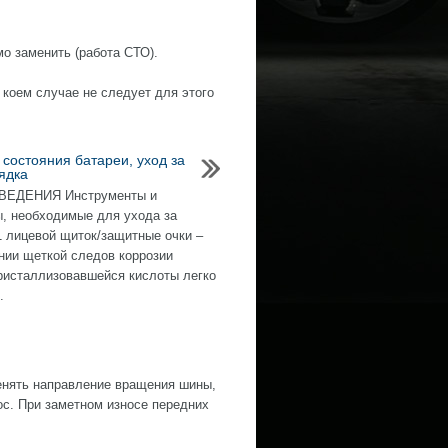
о заменить (работа СТО).
 коем случае не следует для этого
 состояния батареи, уход за
ядка
ЕДЕНИЯ Инструменты и
, необходимые для ухода за
1 лицевой щиток/защитные очки –
нии щеткой следов коррозии
ристаллизовавшейся кислоты легко
.
нять направление вращения шины,
ос. При заметном износе передних