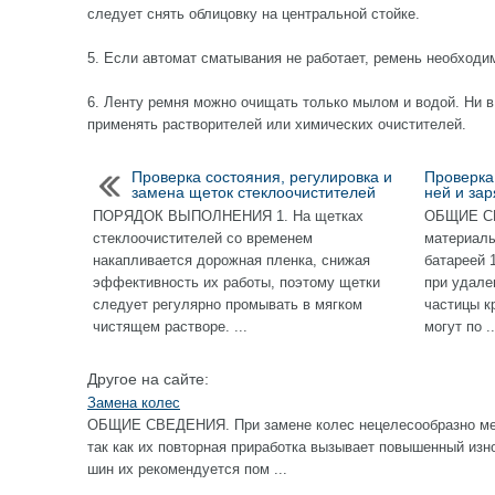
следует снять облицовку на центральной стойке.
5. Если автомат сматывания не работает, ремень необходим
6. Ленту ремня можно очищать только мылом и водой. Ни в
применять растворителей или химических очистителей.
Проверка состояния, регулировка и
Проверка
замена щеток стеклоочистителей
ней и зар
ПОРЯДОК ВЫПОЛНЕНИЯ 1. На щетках
ОБЩИЕ СВ
стеклоочистителей со временем
материалы
накапливается дорожная пленка, снижая
батареей 
эффективность их работы, поэтому щетки
при удале
следует регулярно промывать в мягком
частицы к
чистящем растворе. ...
могут по ..
Другое на сайте:
Замена колес
ОБЩИЕ СВЕДЕНИЯ. При замене колес нецелесообразно ме
так как их повторная приработка вызывает повышенный изн
шин их рекомендуется пом ...