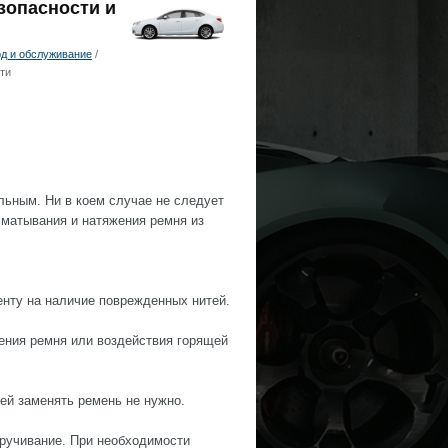
зопасности и
д и обслуживание
/
ти
ьным. Ни в коем случае не следует
сматывания и натяжения ремня из
енту на наличие поврежденных нитей.
ения ремня или воздействия горящей
тей заменять ремень не нужно.
кручивание. При необходимости