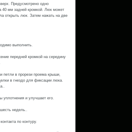
вверх. Предусмотрено одно
а 40 мм задней кромкой. Люк может
ла открыть люк. Затем нажать на две
ходимо выполнить.
ение передней кромкой на середину
.
и петли в прорези проема крыши,
елки в гнездо для фиксации люка.
а..
ы уплотнения и улучшает его.
 шесть недель..
контакта по контуру.