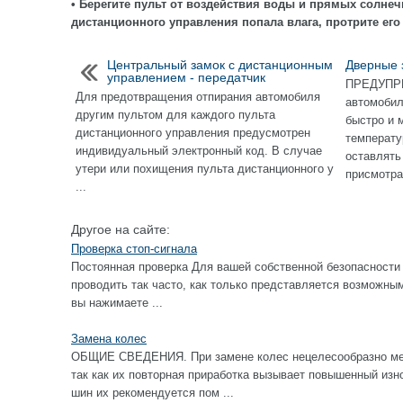
• Берегите пульт от воздействия воды и прямых солнеч
дистанционного управления попала влага, протрите его
Центральный замок с дистанционным
Дверные 
управлением - передатчик
ПРЕДУПР
Для предотвращения отпирания автомобиля
автомобил
другим пультом для каждого пульта
быстро и 
дистанционного управления предусмотрен
температу
индивидуальный электронный код. В случае
оставлять
утери или похищения пульта дистанционного у
присмотра.
...
Другое на сайте:
Проверка стоп-сигнала
Постоянная проверка Для вашей собственной безопасности 
проводить так часто, как только представляется возм
вы нажимаете ...
Замена колес
ОБЩИЕ СВЕДЕНИЯ. При замене колес нецелесообразно ме
так как их повторная приработка вызывает повышенный изн
шин их рекомендуется пом ...