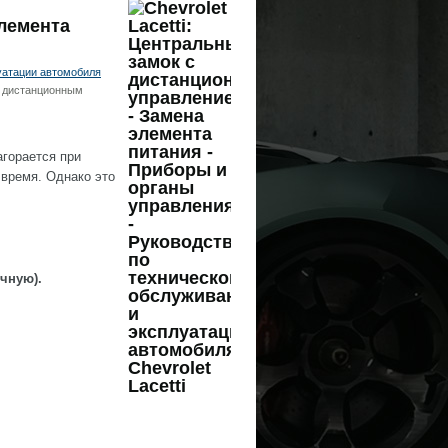
лемента
уатации автомобиля
с дистанционным
агорается при
 время. Однако это
чную).