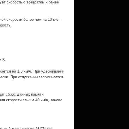
ет скорость с возвратом к ранее
ой скорости более чем на 10 км/ч
орость.
и В.
ается на 1.5 км/ч. При удерживании
ески. При отпускании запоминается
дит сброс данных памяти
ия скорости свыше 40 км/ч, заново
ижка А в положение AUFN без