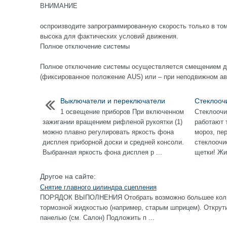
ВНИМАНИЕ
оспроизводите запрограммированную скорость только в том
высока для фактических условий движения.
Полное отключение системы
Полное отключение системы осуществляется смещением дв
(фиксированное положение AUS) или – при неподвижном а
Выключатели и переключатели
Стеклооч
1 освещение приборов При включенном
Стеклоочи
зажигании вращением рифленой рукоятки (1)
работают 
можно плавно регулировать яркость фона
мороз, пе
дисплея приборной доски и средней консоли.
стеклоочи
Выбранная яркость фона дисплея р ...
щетки! Жи
Другое на сайте:
Снятие главного цилиндра сцепления
ПОРЯДОК ВЫПОЛНЕНИЯ Отобрать возможно большее колич
тормозной жидкостью (например, старым шприцем). Открут
панелью (см. Салон) Подложить п ...