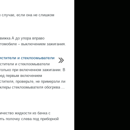
 случае, если она не слишком
ижка А до упора вправо
втомобиле – выключением зажигания.
истители и стеклоомыватели
стители и стеклоомыватели
только при включенном зажигании. В
ред первым включением
стителя, проверьте, не примерзли ли
клеры стеклоомывателя обогрева ...
ество жидкости из бачка с
ить полочку слева под приборной