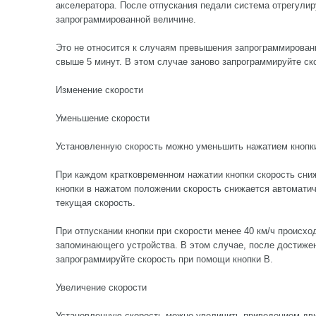
акселератора. После отпускания педали система отрегулиру
запрограммированной величине.
Это не относится к случаям превышения запрограммированн
свыше 5 минут. В этом случае заново запрограммируйте ск
Изменение скорости
Уменьшение скорости
Установленную скорость можно уменьшить нажатием кнопк
При каждом кратковременном нажатии кнопки скорость сниж
кнопки в нажатом положении скорость снижается автоматич
текущая скорость.
При отпускании кнопки при скорости менее 40 км/ч происхо
запоминающего устройства. В этом случае, после достижен
запрограммируйте скорость при помощи кнопки В.
Увеличение скорости
Установленную скорость можно увеличить приведением дв