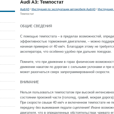
Audi A3: Темпостат
Audi A3
/
Инструкция по эксплуатации автомобиля Audi A3
/
Инструкция 
Темпостат
ОБЩИЕ СВЕДЕНИЯ
С помощью темпостата – в пределах возможностей, опред
эффективностью торможения двигателем, – можно поддер
начиная примерно от 40 км/ч. Благодаря этому не требуетс
акселератора, что особенно удобно при дальних поездках.
Помните, что при движении в горах физические возможност
движении накатом по дорогам с сильными уклонами и при 
может разогнаться сверх запрограммированной скорости.
ВНИМАНИЕ
Нельзя пользоваться темпостатом при высокой интенсивно
состоянии проезжей части (гололед, гравий, мокрая дорога)
При скорости свыше 40 км/ч и включенном темпостате не 
передачу без выжимания педали сцепления! Иначе возможн
двигателя, что в определенных обстоятельствах чревато ег