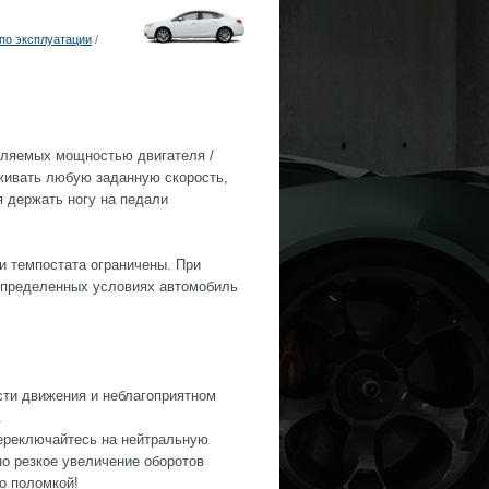
по эксплуатации
/
еляемых мощностью двигателя /
живать любую заданную скорость,
я держать ногу на педали
и темпостата ограничены. При
определенных условиях автомобиль
сти движения и неблагоприятном
.
переключайтесь на нейтральную
о резкое увеличение оборотов
о поломкой!