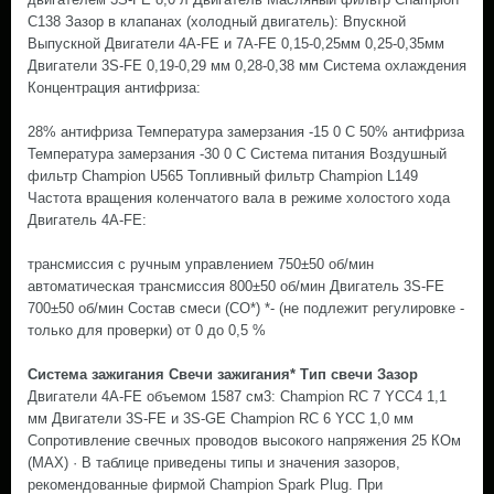
C138 Зазор в клапанах (холодный двигатель): Впускной
Выпускной Двигатели 4A-FE и 7A-FE 0,15-0,25мм 0,25-0,35мм
Двигатели 3S-FE 0,19-0,29 мм 0,28-0,38 мм Система охлаждения
Концентрация антифриза:
28% антифриза Температура замерзания -15 0 С 50% антифриза
Температура замерзания -30 0 С Система питания Воздушный
фильтр Champion U565 Топливный фильтр Champion L149
Частота вращения коленчатого вала в режиме холостого хода
Двигатель 4A-FE:
трансмиссия с ручным управлением 750±50 об/мин
автоматическая трансмиссия 800±50 об/мин Двигатель 3S-FE
700±50 об/мин Состав смеси (СО*) *- (не подлежит регулировке -
только для проверки) от 0 до 0,5 %
Система зажигания Свечи зажигания* Тип свечи Зазор
Двигатели 4A-FE объемом 1587 см3: Champion RC 7 YCC4 1,1
мм Двигатели 3S-FE и 3S-GE Champion RC 6 YCC 1,0 мм
Сопротивление свечных проводов высокого напряжения 25 КОм
(МАХ) · В таблице приведены типы и значения зазоров,
рекомендованные фирмой Champion Spark Plug. При