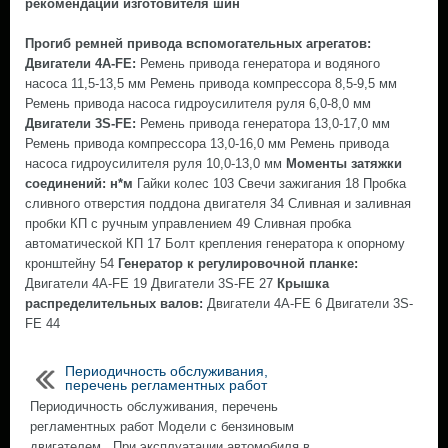
рекомендации изготовителя шин
Прогиб ремней привода вспомогательных агрегатов:
Двигатели 4A-FE:
Ремень привода генератора и водяного
насоса 11,5-13,5 мм Ремень привода компрессора 8,5-9,5 мм
Ремень привода насоса гидроусилителя руля 6,0-8,0 мм
Двигатели 3S-FE:
Ремень привода генератора 13,0-17,0 мм
Ремень привода компрессора 13,0-16,0 мм Ремень привода
насоса гидроусилителя руля 10,0-13,0 мм
Моменты затяжки
соединений: н*м
Гайки колес 103 Свечи зажигания 18 Пробка
сливного отверстия поддона двигателя 34 Сливная и заливная
пробки КП с ручным управлением 49 Сливная пробка
автоматической КП 17 Болт крепления генератора к опорному
кронштейну 54
Генератор к регулировочной планке:
Двигатели 4A-FE 19 Двигатели 3S-FE 27
Крышка
распределительных валов:
Двигатели 4A-FE 6 Двигатели 3S-
FE 44
Периодичность обслуживания,
перечень регламентных работ
Периодичность обслуживания, перечень
регламентных работ Модели с бензиновым
двигателем . При эксплуатации автомобиля в