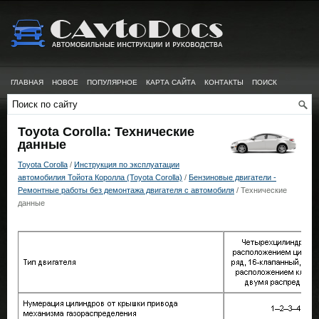
ГЛАВНАЯ
НОВОЕ
ПОПУЛЯРНОЕ
КАРТА САЙТА
КОНТАКТЫ
ПОИСК
Toyota Corolla: Технические
данные
Toyota Corolla
/
Инструкция по эксплуатации
автомобилия Тойота Королла (Toyota Corolla)
/
Бензиновые двигатели -
Ремонтные работы без демонтажа двигателя с автомобиля
/ Технические
данные