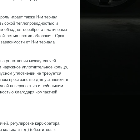
роль играет также H·м териал
 высокой теплопроводностью и
м обладает серебро, а платиновые
ойкостью против обгорания. Срок
 зависимости от H·м териала
ипа уплотнения между свечей
т наружное уплотнительное кольцо,
онусном уплотнении не требуется
ном пространстве для установки, в
очной поверхностью и небольшим
хностью благодаря компактной
.
чей, регулировке карбюратора,
кольца и т.д.) (обратитесь к