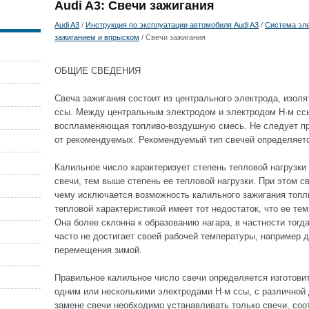
Audi A3: Свечи зажигания
Audi A3
/
Инструкция по эксплуатации автомобиля Audi A3
/
Система эле
зажиганием и впрыском
/ Свечи зажигания
ОБЩИЕ СВЕДЕНИЯ
Свеча зажигания состоит из центрального электрода, изоля
ссы. Между центральным электродом и электродом H·м ссы
воспламеняющая топливо-воздушную смесь. Не следует пр
от рекомендуемых. Рекомендуемый тип свечей определяет
Калильное число характеризует степень тепловой нагрузки
свечи, тем выше степень ее тепловой нагрузки. При этом с
чему исключается возможность калильного зажигания топл
тепловой характеристикой имеет тот недостаток, что ее т
Она более склонна к образованию нагара, в частности тогда
часто не достигает своей рабочей температуры, например д
перемещения зимой.
Правильное калильное число свечи определяется изготови
одним или несколькими электродами H·м ссы, с различной 
замене свечи необходимо устанавливать только свечи, со