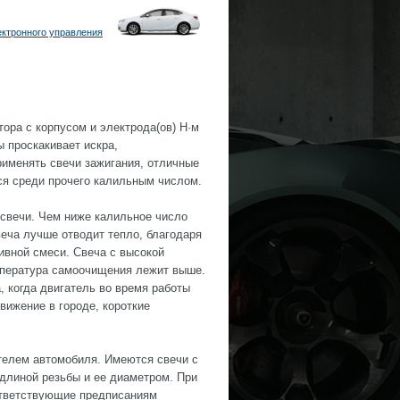
ктронного управления
тора с корпусом и электрода(ов) H·м
 проскакивает искра,
именять свечи зажигания, отличные
ся среди прочего калильным числом.
 свечи. Чем ниже калильное число
веча лучше отводит тепло, благодаря
ивной смеси. Свеча с высокой
емпература самоочищения лежит выше.
, когда двигатель во время работы
вижение в городе, короткие
телем автомобиля. Имеются свечи с
длиной резьбы и ее диаметром. При
ответствующие предписаниям