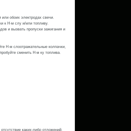
 или обоих электродах свечи.
 к H·м слу и/или топливу.
дов и вызвать пропуски зажигания и
те H·м слоотражательные колпачки,
пробуйте сменить H·м ку топлива.
 отсутствие каких-либо отложений.