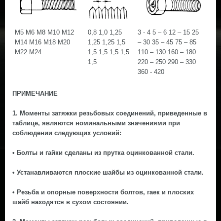
М5 М6 М8 М10 М12
0,8 1,0 1,25
3 - 4 5 – 6 12 – 15 25
5 -
М14 М16 М18 М20
1,25 1,25 1,5
– 30 35 – 45 75 – 85
30 
М22 М24
1,5 1,5 1,5 1,5
110 – 130 160 – 180
140
1,5
220 – 250 290 – 330
300
360 - 420
550
ПРИМЕЧАНИЕ
1. Моменты затяжки резьбовых соединений, приведенные в
таблице, являются номинальными значениями при
соблюдении следующих условий:
• Болты и гайки сделаны из прутка оцинкованной стали.
• Устанавливаются плоские шайбы из оцинкованной стали.
• Резьба и опорные поверхности болтов, гаек и плоских
шайб находятся в сухом состоянии.