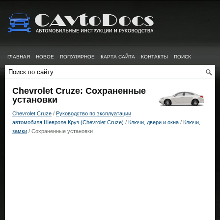
ГЛАВНАЯ
НОВОЕ
ПОПУЛЯРНОЕ
КАРТА САЙТА
КОНТАКТЫ
ПОИСК
Chevrolet Cruze: Сохраненные
установки
Chevrolet Cruze
/
Руководство по эксплуатации
автомобиля Шевроле Круз (Chevrolet Cruze)
/
Ключи, двери и окна
/
Ключи,
замки
/ Сохраненные установки