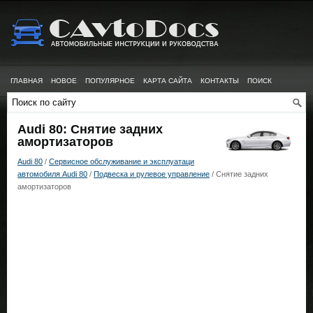
ГЛАВНАЯ
НОВОЕ
ПОПУЛЯРНОЕ
КАРТА САЙТА
КОНТАКТЫ
ПОИСК
Audi 80: Снятие задних
амортизаторов
Audi 80
/
Сервисное обслуживание и эксплуатаци
автомобиля Audi 80
/
Подвеска и рулевое управление
/ Снятие задних
амортизаторов