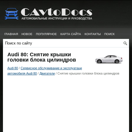
ГЛАВНАЯ
НОВОЕ
ПОПУЛЯРНОЕ
КАРТА САЙТА
КОНТАКТЫ
ПОИСК
Audi 80: Снятие крышки
головки блока цилиндров
Audi 80
/
Сервисное обслуживание и эксплуатаци
автомобиля Audi 80
/
Двигатели
/ Снятие крышки головки блока цилиндров