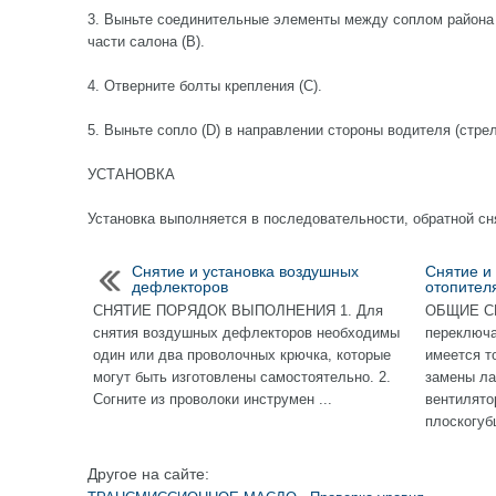
3. Выньте соединительные элементы между соплом района 
части салона (В).
4. Отверните болты крепления (С).
5. Выньте сопло (D) в направлении стороны водителя (стрел
УСТАНОВКА
Установка выполняется в последовательности, обратной сн
Снятие и установка воздушных
Снятие и
дефлекторов
отопител
СНЯТИЕ ПОРЯДОК ВЫПОЛНЕНИЯ 1. Для
ОБЩИЕ С
снятия воздушных дефлекторов необходимы
переключа
один или два проволочных крючка, которые
имеется т
могут быть изготовлены самостоятельно. 2.
замены ла
Согните из проволоки инструмен ...
вентилято
плоскогубц
Другое на сайте: