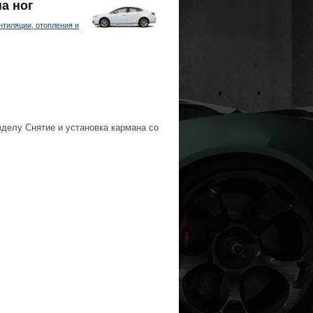
на ног
тиляции, отопления и
зделу Снятие и установка кармана со