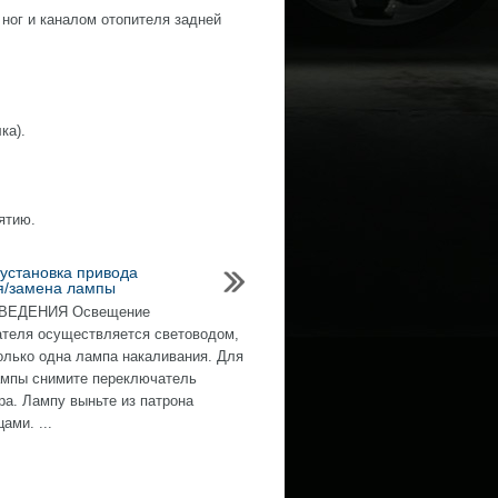
ног и каналом отопителя задней
ка).
ятию.
 установка привода
я/замена лампы
ВЕДЕНИЯ Освещение
теля осуществляется световодом,
олько одна лампа накаливания. Для
мпы снимите переключатель
ра. Лампу выньте из патрона
ами. ...