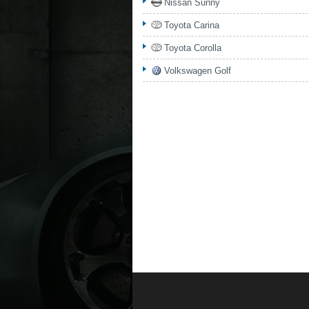
Nissan Sunny
Toyota Carina
Toyota Corolla
Volkswagen Golf