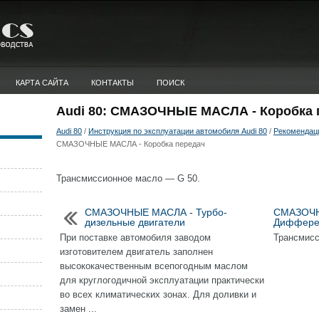
КАРТА САЙТА
КОНТАКТЫ
ПОИСК
Audi 80: СМАЗОЧНЫЕ МАСЛА - Коробка 
Audi 80
/
Инструкция по эксплуатации автомобиля Audi 80
/
Рекомендаци
СМАЗОЧНЫЕ МАСЛА - Коробка передач
Трансмиссионное масло — G 50.
СМАЗОЧНЫЕ МАСЛА - Турбо-
СМАЗОЧН
дизельные двигатели
Дифферен
При поставке автомобиля заводом
Трансмисс
изготовителем двигатель заполнен
высококачественным всепогодным маслом
для круглогодичной эксплуатации практически
во всех климатических зонах. Для доливки и
замен ...