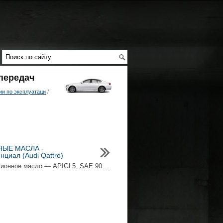
передач
и по эксплуатаци
/
ЫЕ МАСЛА -
циал (Audi Qattro)
ионное масло — APIGL5, SAE 90 ...