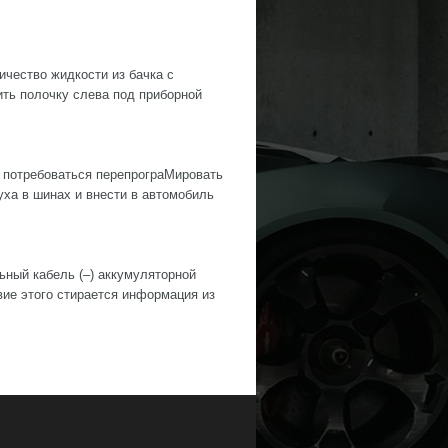
ество жидкости из бачка с
ить полочку слева под приборной
 потребоваться перепрограМировать
ха в шинах и внести в автомобиль
й кабель (–) аккумуляторной
е этого стирается информация из