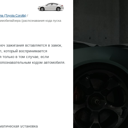
 (Toyota Corolla)
/
ммобилайзера (распознавания кода пуска
юч зажигания вставляется в замок,
л, который воспринимается
 только в том случае, если
 опознавательным кодом автомобиля.
оматическая установка