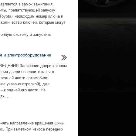
авляется в замок зажигания,
емы, препятствующей запуску
«Toyota» необходим номер ключа и
 количество ключей, которые могут
онную систему и запустить
е и электрооборудование
ЕДЕНИЯ Запирание двери ключом
ания двери поверните ключ в
ередней части автомобиля
ние указано стрелкой), для
– к задней его части. На
х, ...
нять направление вращения шины,
ос. При заметном износе передних