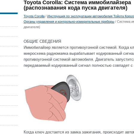
Toyota Corolla: Система иммобилайзера
(распознавания кода пуска двигателя)
Toyota Corolla
/
Инструкция по эксплуатации автомобилия Тойота Королла
Органы управления и контрольно-измерительные приборы
/ Система и
двигателя)
ОБЩИЕ СВЕДЕНИЯ
Иммобилайзер является противоугонной системой. Когда кл
микросхема радиомаяка вырабатывает кодированный сигна
противоугонной системой автомобиля. Двигатель запустится
передаваемый кодированный сигнал полностью совпадет с
Когда ключ достается из замка зажигания, происходит авт