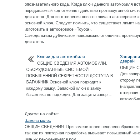
опознавательного кода. Когда ключ данного автомобиля вст
передаваемый код отменяет действие противоугонной сист
двигателя. Для изготовления нового ключа в автосервисе 
основной ключ. Следует помнить, что существует лимит на
изготовить в автосервисе «Toyota».
Самодельным дубликатом невозможно отключить противоуг
двигатель.
Ключи для автомобиля
Запирани
дверей
ОБЩИЕ СВЕДЕНИЯ АВТОМОБИЛИ,
ОБЩИЕ СВ
ОБОРУДОВАННЫЕ СИСТЕМОЙ
Для запир
ПОВЫШЕННОЙ СЕКРЕТНОСТИ ДОСТУПА В
сторону п
БАГАЖНИК Основной ключ подходит к
(направле
каждому замку. Запасной ключ к замку
отпирания 
багажника не подходит. Для защиты запер ...
автомобиля
Другое на сайте:
Замена колес
ОБЩИЕ СВЕДЕНИЯ. При замене колес нецелесообразно ме
так как их повторная приработка вызывает повышенный изн
шин их рекомендуется пом ...