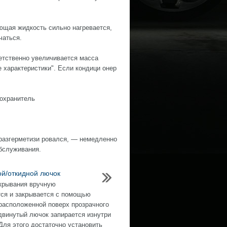
ющая жидкость сильно нагревается,
чаться.
ветственно увеличивается масса
 характеристики". Если кондици онер
дохранитель
 разгерметизи ровался, — немедленно
обслуживания.
й/откидной лючок
крывания вручную
ся и закрывается с помощью
 расположенной поверх прозрачного
двинутый лючок запирается изнутри
 Для этого достаточно установить