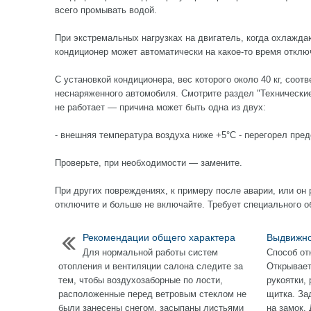
всего промывать водой.
При экстремальных нагрузках на двигатель, когда охлажда
кондиционер может автоматически на какое-то время отклю
С установкой кондиционера, вес которого около 40 кг, соот
неснаряженного автомобиля. Смотрите раздел "Технические
не работает — причина может быть одна из двух:
- внешняя температура воздуха ниже +5°С - перегорел пре
Проверьте, при необходимости — замените.
При других повреждениях, к примеру после аварии, или он
отключите и больше не включайте. Требует специального 
Рекомендации общего характера
Выдвижно
Для нормальной работы систем
Способ от
отопления и вентиляции салона следите за
Открывает
тем, чтобы воздухозаборные по лости,
рукоятки,
расположенные перед ветровым стеклом не
щитка. За
были занесены снегом, засыпаны листьями
на замок.