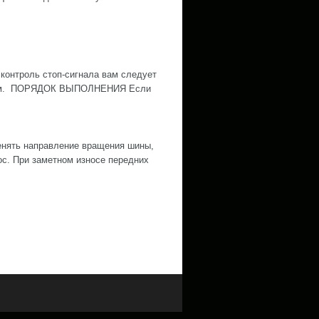
контроль стоп-сигнала вам следует
ожным. ПОРЯДОК ВЫПОЛНЕНИЯ Если
нять направление вращения шины,
ос. При заметном износе передних