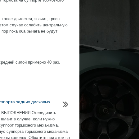
 тормоза на суппорте тормозного
 также движется, значит, тросы
 этом случае ослабить центральную
 пор пока оба рычага не будут
редней силой примерно 40 раз.
уппорта задних дисковых
 ВЫПОЛНЕНИЯ Отсоединить
 шланг в случае, если нужно
суппорт тормозного механизма.
пус суппорта тормозного механизма
амены колодок. Обратите при этом вн