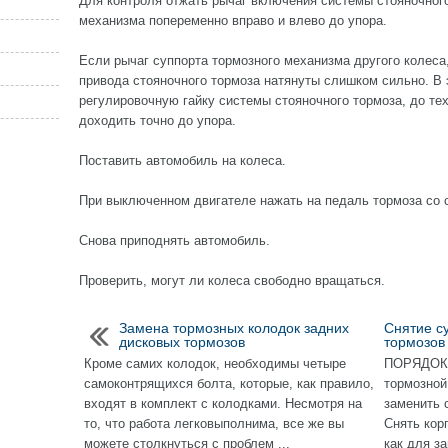
Для контроля отжать рычаг включения системы стояночного
механизма попеременно вправо и влево до упора.
Если рычаг суппорта тормозного механизма другого колеса,
привода стояночного тормоза натянуты слишком сильно. В
регулировочную гайку системы стояночного тормоза, до тех
доходить точно до упора.
Поставить автомобиль на колеса.
При выключенном двигателе нажать на педаль тормоза со с
Снова приподнять автомобиль.
Проверить, могут ли колеса свободно вращаться.
Замена тормозных колодок задних
Снятие с
дисковых тормозов
тормозов
Кроме самих колодок, необходимы четыре
ПОРЯДОК
самоконтрящихся болта, которые, как правило,
тормозной
входят в комплект с колодками. Несмотря на
заменить 
то, что работа легковыполнима, все же вы
Снять кор
можете столкнуться с проблем ...
как для з