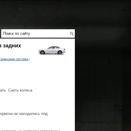
в задних
Тормозная система
/
ать. Снять колеса.
тормоза не находились под