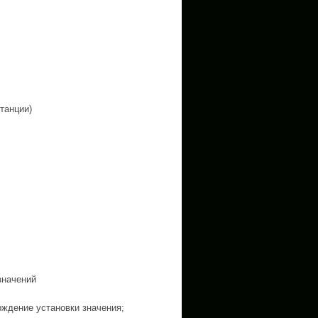
танции)
значений
рждение установки значения;