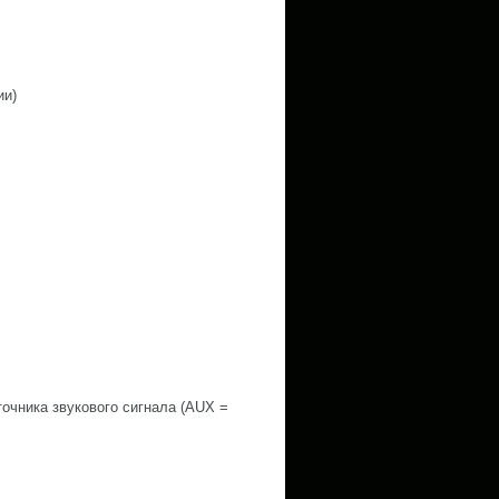
ии)
чника звукового сигнала (AUX =