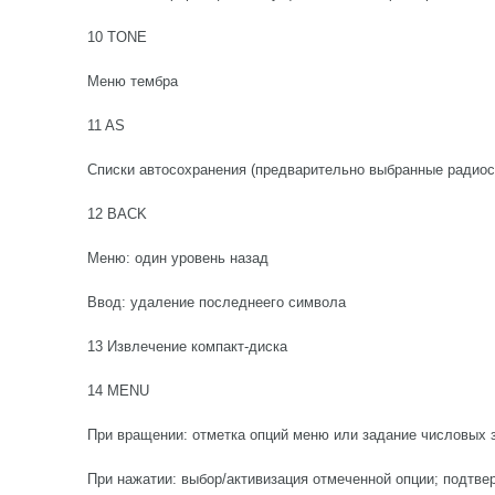
10 TONE
Меню тембра
11 AS
Списки автосохранения (предварительно выбранные радиос
12 BACK
Меню: один уровень назад
Ввод: удаление последнeeго символа
13 Извлечение компакт-диска
14 MENU
При вращении: отметка опций меню или задание числовых 
При нажатии: выбор/активизация отмеченной опции; подтве