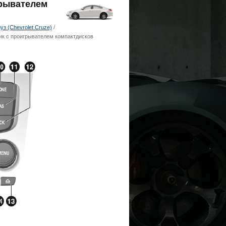
грывателем
з (Chevrolet Cruze)
/
ик с проигрывателем компактдисков