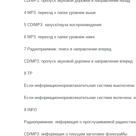
CD/MP3: пропуск звуковой дорожки в направлении назад
4 MP3: переход к папке уровнем выше
5 CD/MP3: запуск/пауза воспроизведения
6 MP3: переход к папке уровнем ниже
7 Радиоприемник: поиск в направлении вперед
CD/MP3: пропуск звуковой дорожки в направлении вперед
8 TP
Если информационноразвлекательная система выключена: 
Если информационноразвлекательная система включена: и
9 INFO
Радиоприемник: информация о прослушиваемой радиостан
CD/MP3: информация о текущем заголовке фонограМы