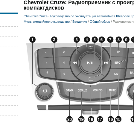
Chevrolet Cruze: Радиоприемник с прои
компактдисков
Chevrolet Cruze
/
Руководство по эксплуатации автомобиля Шевроле Кру
Мультимедийное руководство
/
Введение
/
Общий обзор
/ Радиоприемн