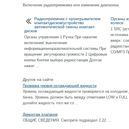
Включение радиоприемника или изменение диапазона
Радиоприемник с проигрывателем
Органы а
компактдисков/устройство
колесе
автоматической смены компакт-
1 SRC (ис
дисков
источника
Органы управления 1 Ручка При нажатии:
вверх: сл
включение/ выключение
радиостан
информационноразвлекательной системы При
CD/MP3 Пр
вращении: регулировка громкости 2 Цифровые
кнопки Кнопки выбора радиостанции Долгое
нажат ...
Другое на сайте:
Проверка уровня охлаждающей жидкости
Уровень охлаждающей жидкости проверяется на холодном 
бачка. Уровень должен быть между отметками LOW и FULL 
долейте жидкость того же со ...
Демонтаж клапанов
ОБЩИЕ СВЕДЕНИЯ. Смотрите подраздел 2.22. ...