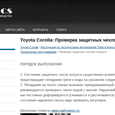
КАРТА САЙТА
КОНТАКТЫ
ПОИСК
Toyota Corolla: Проверка защитных чехл
Toyota Corolla
/
Инструкция по эксплуатации автомобилия Тойота Королла
Техническое обслуживание
/ Проверка защитных чехлов полуоси
ПОРЯДОК ВЫПОЛНЕНИЯ
1. Состояние защитного чехла полуоси существенно влияет
предотвращает попадание грязи и воды на указанное соеди
2. Попадание на чехол смазки вызывает преждевременный в
рекомендуется промывать чехол водой с мылом. Наружный 
как постоянно деформируется (сжимается и растягивается)
состояние наружного чехла надо проверять регулярно.
Школьные глобусы
www.realtypress.ru
.