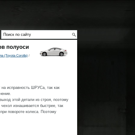
ов полуоси
 (Toyota Corolla)
/
 на исправность ШРУСа, так как
нение.
ыход этой детали из строя, поэтому
чехол изнашивается быстрее, так
 при повороте колеса. Поэтому