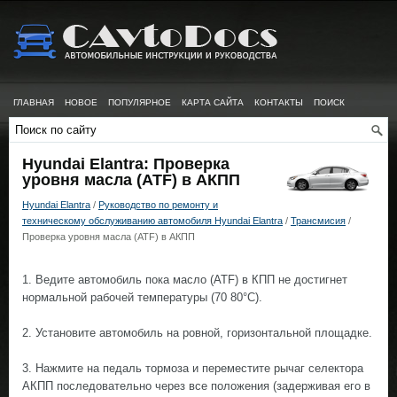
ГЛАВНАЯ
НОВОЕ
ПОПУЛЯРНОЕ
КАРТА САЙТА
КОНТАКТЫ
ПОИСК
Hyundai Elantra: Проверка
уровня масла (ATF) в АКПП
Hyundai Elantra
/
Руководство по ремонту и
техническому обслуживанию автомобиля Hyundai Elantra
/
Трансмисия
/
Проверка уровня масла (ATF) в АКПП
1. Ведите автомобиль пока масло (ATF) в КПП не достигнет
нормальной рабочей температуры (70 80°С).
2. Установите автомобиль на ровной, горизонтальной площадке.
3. Нажмите на педаль тормоза и переместите рычаг селектора
АКПП последовательно через все положения (задерживая его в