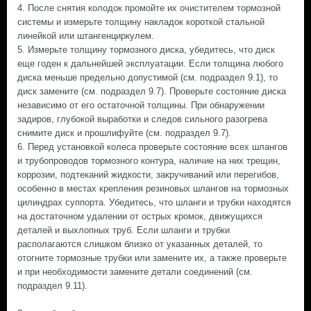
4. После снятия колодок промойте их очистителем тормозной
системы и измерьте толщину накладок короткой стальной
линейкой или штангенциркулем.
5. Измерьте толщину тормозного диска, убедитесь, что диск
еще годен к дальнейшей эксплуатации. Если толщина любого
диска меньше предельно допустимой (см. подраздел 9.1), то
диск замените (см. подраздел 9.7). Проверьте состояние диска
независимо от его остаточной толщины. При обнаружении
задиров, глубокой выработки и следов сильного разогрева
снимите диск и прошлифуйте (см. подраздел 9.7).
6. Перед установкой колеса проверьте состояние всех шлангов
и трубопроводов тормозного контура, наличие на них трещин,
коррозии, подтеканий жидкости, закручиваний или перегибов,
особенно в местах крепления резиновых шлангов на тормозных
цилиндрах суппорта. Убедитесь, что шланги и трубки находятся
на достаточном удалении от острых кромок, движущихся
деталей и выхлопных труб. Если шланги и трубки
располагаются слишком близко от указанных деталей, то
отогните тормозные трубки или замените их, а также проверьте
и при необходимости замените детали соединений (см.
подраздел 9.11).