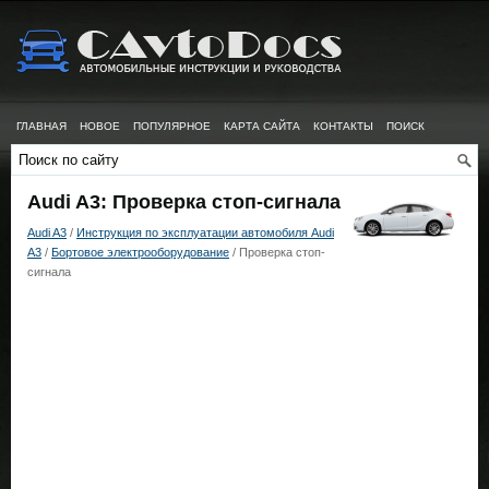
ГЛАВНАЯ
НОВОЕ
ПОПУЛЯРНОЕ
КАРТА САЙТА
КОНТАКТЫ
ПОИСК
Audi A3: Проверка стоп-сигнала
Audi A3
/
Инструкция по эксплуатации автомобиля Audi
A3
/
Бортовое электрооборудование
/ Проверка стоп-
сигнала