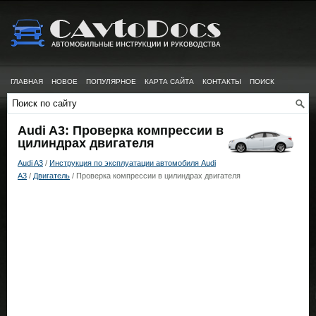
ГЛАВНАЯ
НОВОЕ
ПОПУЛЯРНОЕ
КАРТА САЙТА
КОНТАКТЫ
ПОИСК
Audi A3: Проверка компрессии в
цилиндрах двигателя
Audi A3
/
Инструкция по эксплуатации автомобиля Audi
A3
/
Двигатель
/ Проверка компрессии в цилиндрах двигателя