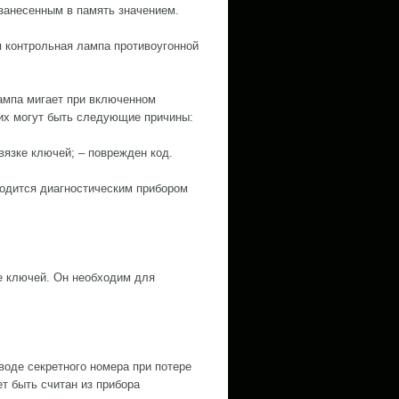
 занесенным в память значением.
я контрольная лампа противоугонной
лампа мигает при включенном
чих могут быть следующие причины:
вязке ключей; – поврежден код.
водится диагностическим прибором
е ключей. Он необходим для
оде секретного номера при потере
т быть считан из прибора