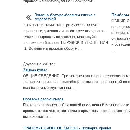
управления противоугонной блокировки.
Замена батареи/лампы ключа с
Приборы
подсветкой
ОБЩИЕ СВ
СНЯТИЕ ВНИМАНИЕ При снятии батарей
освещения
проверьте, указана ли на батарее полярность.
фонари, с
Если полярность не указана, маркируйте
сигналы п
положение батареи. ПОРЯДОК ВЫПОЛНЕНИЯ
и освещен
1. Вставьте в прорезь сбоку н ...
...
Другое на сайте:
Замена колес
ОБЩИЕ СВЕДЕНИЯ. При замене колес нецелесообразно ме
так как их повторная приработка вызывает повышенный изн
шин их рекомендуется пом ...
Проверка стоп-сигнала
Постоянная проверка Для вашей собственной безопасности 
проводить так часто, как только представляется возм
вы нажимаете ...
ТРАНСМИССИОННОЕ МАСЛО - Проверка уровня