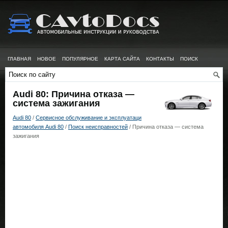
ГЛАВНАЯ
НОВОЕ
ПОПУЛЯРНОЕ
КАРТА САЙТА
КОНТАКТЫ
ПОИСК
Audi 80: Причина отказа —
система зажигания
Audi 80
/
Сервисное обслуживание и эксплуатаци
автомобиля Audi 80
/
Поиск неисправностей
/ Причина отказа — система
зажигания