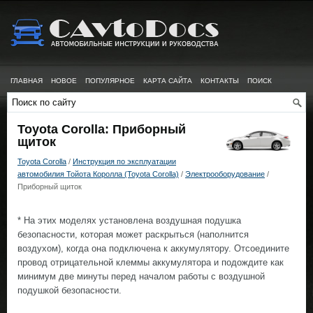
ГЛАВНАЯ
НОВОЕ
ПОПУЛЯРНОЕ
КАРТА САЙТА
КОНТАКТЫ
ПОИСК
Toyota Corolla: Приборный
щиток
Toyota Corolla
/
Инструкция по эксплуатации
автомобилия Тойота Королла (Toyota Corolla)
/
Электрооборудование
/
Приборный щиток
* На этих моделях установлена воздушная подушка
безопасности, которая может раскрыться (наполнится
воздухом), когда она подключена к аккумулятору. Отсоедините
провод отрицательной клеммы аккумулятора и подождите как
минимум две минуты перед началом работы с воздушной
подушкой безопасности.