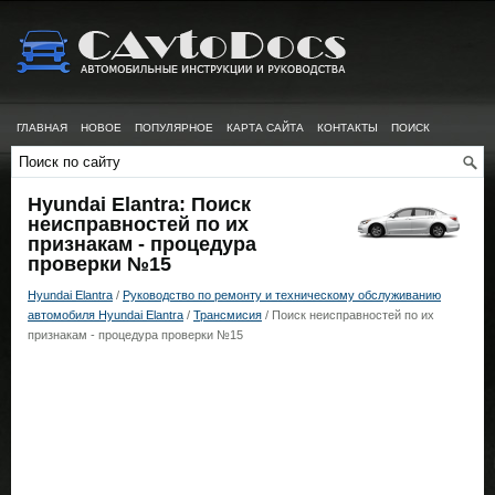
ГЛАВНАЯ
НОВОЕ
ПОПУЛЯРНОЕ
КАРТА САЙТА
КОНТАКТЫ
ПОИСК
Hyundai Elantra: Поиск
неисправностей по их
признакам - процедура
проверки №15
Hyundai Elantra
/
Руководство по ремонту и техническому обслуживанию
автомобиля Hyundai Elantra
/
Трансмисия
/ Поиск неисправностей по их
признакам - процедура проверки №15