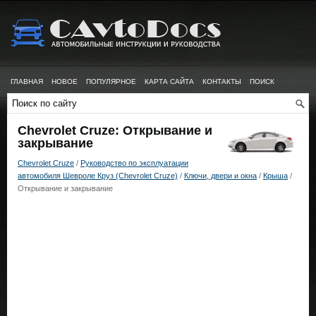
ГЛАВНАЯ
НОВОЕ
ПОПУЛЯРНОЕ
КАРТА САЙТА
КОНТАКТЫ
ПОИСК
Chevrolet Cruze: Открывание и
закрывание
Chevrolet Cruze
/
Руководство по эксплуатации
автомобиля Шевроле Круз (Chevrolet Cruze)
/
Ключи, двери и окна
/
Крыша
/
Открывание и закрывание