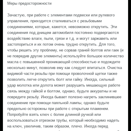
Меры предосторожности
Зачастую, при работе с элементами подвески или рулевого
управления, приходится сталкиваться с резьбовыми
соединениями, которые, кажется, невозможно открутить. Эти
соединения под днищем автомобиля постоянно подвергаются
воздействию влаги, пыли, грязи и т.д. и могут заржаветь или
застопориться и их потом очень трудно открутить. Для того,
чтобы решить эту проблему, не сорвав граней болтов или гаек (и
не повредив другие элементы) используйте большое количество
масла с повышенной проникающей способностью и подождите
несколько минут, позволив ему как следует впитаться. Очистка
видимой части резьбы при помощи проволочной щетки также
позволить легче открутить болт или гайку. Иногда, сильный
удар молотка или долота может разрушить мешающую работе
связь между гайкой и болтом, однако, будьте аккуратны и не
повредите резьбу. Иногда бывает полезно нагреть заклинившее
соединение при помощи паяльной лампы, однако будьте
предельно осторожны при работе с открытым пламенем.
Попробуйте взять ключ с более длинной ручкой или
воспользоваться отрезком трубы, который необходимо надеть
на ключ, увеличив, таким образом, плечо. Иногда перед