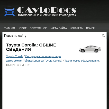
ГЛАВНАЯ
НОВОЕ
ПОПУЛЯРНОЕ
КАРТА САЙТА
КОНТАКТЫ
ПОИСК
Toyota Corolla: ОБЩИЕ
СВЕДЕНИЯ
Toyota Corolla
/
Инструкция по эксплуатации
автомобилия Тойота Королла (Toyota Corolla)
/
Техническое обслуживание
/
ОБЩИЕ СВЕДЕНИЯ