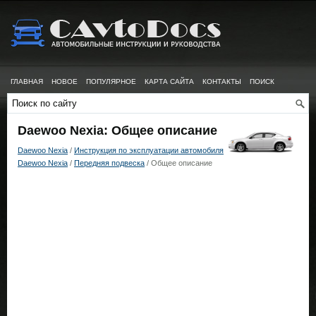
ГЛАВНАЯ
НОВОЕ
ПОПУЛЯРНОЕ
КАРТА САЙТА
КОНТАКТЫ
ПОИСК
Daewoo Nexia: Общее описание
Daewoo Nexia
/
Инструкция по эксплуатации автомобиля
Daewoo Nexia
/
Передняя подвеска
/ Общее описание