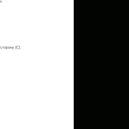
х.
сторону (С).