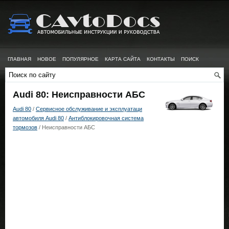
ГЛАВНАЯ
НОВОЕ
ПОПУЛЯРНОЕ
КАРТА САЙТА
КОНТАКТЫ
ПОИСК
Audi 80: Неисправности АБС
Audi 80
/
Сервисное обслуживание и эксплуатаци
автомобиля Audi 80
/
Антиблокировочная система
тормозов
/ Неисправности АБС