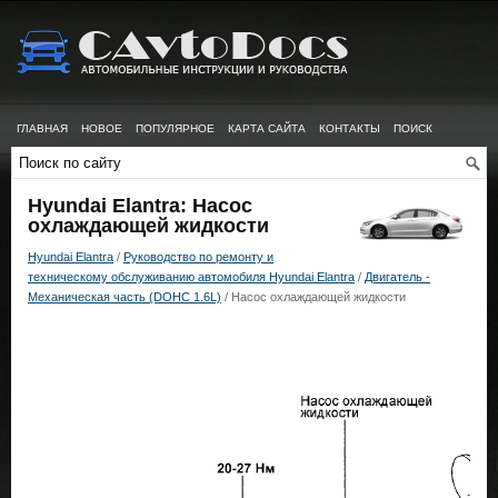
ГЛАВНАЯ
НОВОЕ
ПОПУЛЯРНОЕ
КАРТА САЙТА
КОНТАКТЫ
ПОИСК
Hyundai Elantra: Насос
охлаждающей жидкости
Hyundai Elantra
/
Руководство по ремонту и
техническому обслуживанию автомобиля Hyundai Elantra
/
Двигатель -
Механическая часть (DOHC 1.6L)
/ Насос охлаждающей жидкости