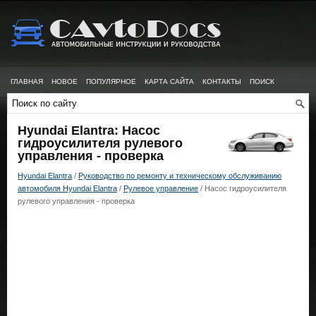
ГЛАВНАЯ
НОВОЕ
ПОПУЛЯРНОЕ
КАРТА САЙТА
КОНТАКТЫ
ПОИСК
Hyundai Elantra: Насос
гидроусилителя рулевого
управления - проверка
Hyundai Elantra
/
Руководство по ремонту и техническому обслуживанию
автомобиля Hyundai Elantra
/
Рулевое управление
/ Насос гидроусилителя
рулевого управления - проверка