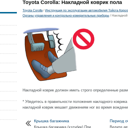
Toyota Corolla: Накладной коврик пола
Toyota Corolla
/
Инструкция по эксплуатации автомобилия Тойота Королла
Органы управления и контрольно-измерительные приборы
/ Накладной
Накладной коврик должен иметь строго определенные разм
* Убедитесь в правильности положения накладного коврика
накладной коврик мешает движениям ног во время вождения
Крышка багажника
Период о
Крышка багажника (хэтчбек) При
Ведите ав