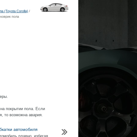
 (Toyota Corolla)
/
 коврик пола
еры.
 на покрытии пола. Если
, то возможна авария.
бкатки автомобиля
томобиль плавно, избегая