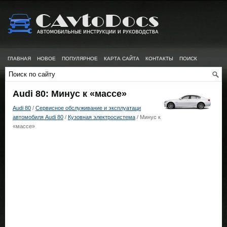
ГЛАВНАЯ
НОВОЕ
ПОПУЛЯРНОЕ
КАРТА САЙТА
КОНТАКТЫ
ПОИСК
Audi 80: Минус к «массе»
Audi 80
/
Сервисное обслуживание и эксплуатаци
автомобиля Audi 80
/
Кузовная электросистема
/ Минус к
«массе»