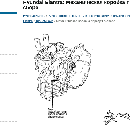
Hyundai Elantra: Механическая коробка 
сборе
Hyundai Elantra
/
Руководство по ремонту и техническому обслуживани
Elantra
/
Трансмисия
/ Механическая коробка передач в сборе