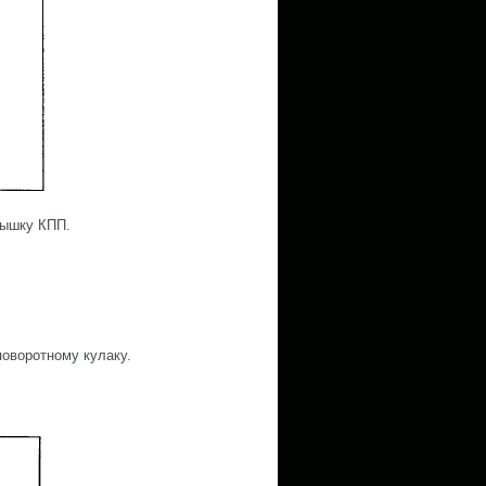
рышку КПП.
поворотному кулаку.