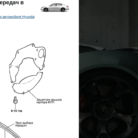
передач в
ю автомобиля Hyundai