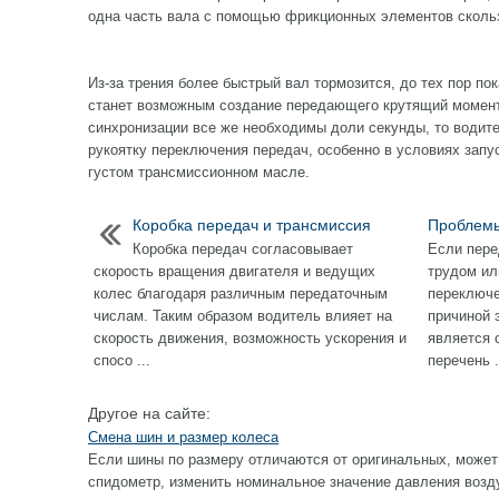
одна часть вала с помощью фрикционных элементов скользи
Из-за трения более быстрый вал тормозится, до тех пор по
станет возможным создание передающего крутящий момент
синхронизации все же необходимы доли секунды, то водите
рукоятку переключения передач, особенно в условиях запу
густом трансмиссионном масле.
Коробка передач и трансмиссия
Проблемы
Коробка передач согласовывает
Если пере
скорость вращения двигателя и ведущих
трудом ил
колес благодаря различным передаточным
переключе
числам. Таким образом водитель влияет на
причиной 
скорость движения, возможность ускорения и
является 
спосо ...
перечень .
Другое на сайте:
Смена шин и размер колеса
Если шины по размеру отличаются от оригинальных, может
спидометр, изменить номинальное значение давления возду