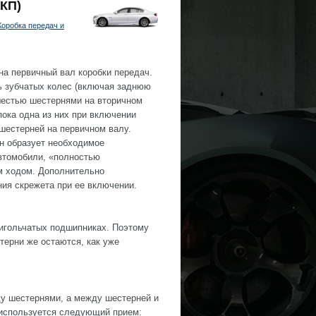
(КП)
Коробка передач и
на первичный вал коробки передач.
ь зубчатых колес (включая заднюю
 шестью шестернями на вторичном
пока одна из них при включении
шестерней на первичном валу.
н образует необходимое
автомобили, «полностью
м ходом. Дополнительно
ия скрежета при ее включении.
игольчатых подшипниках. Поэтому
терни же остаются, как уже
у шестернями, а между шестерней и
 используется следующий прием: