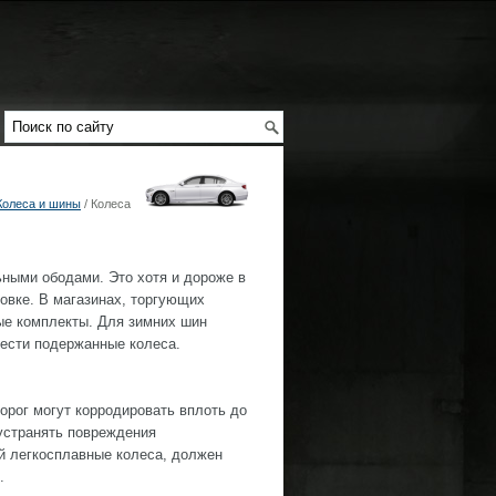
Колеса и шины
/ Колеса
ными ободами. Это хотя и дороже в
ровке. В магазинах, торгующих
ые комплекты. Для зимних шин
рести подержанные колеса.
орог могут корродировать вплоть до
 устранять повреждения
ой легкосплавные колеса, должен
.