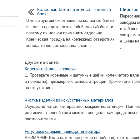
Колесные болты и колеса – единый
Широкие 
блок
Переосна
В конструктивном отношении колесные болты
заводом к
и колеса представляют собой единый блок, и
в таблице
поэтому их нельзя применять отдельно.
экстремал
Коническая посадка на крепежных отверстиях
е шины на
колеса точно согласована с кон ...
...
Другое на сайте:
Коленчатый вал - проверка
1. Проверьте коренные и шатунные шейки коленчатого вала
и прихваты), чрезмерного износа и трещин. Кроме того, пр
на отсутствие з ...
Чистка изделий из искусственных материалов
Осуществляется, как правило, мокрым полотенцем. При не
или искусственной кожи моются специальным средством по 
растворителями. ...
Регулировка ремня привода генератора
ВНИМАНИЕ Если натяжение ремня ослаблено, то это приве