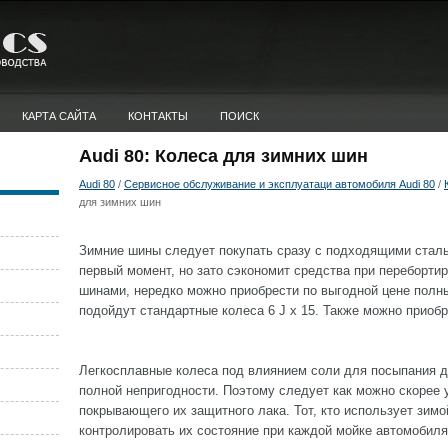
КАРТА САЙТА
КОНТАКТЫ
ПОИСК
Audi 80: Колеса для зимних шин
Audi 80
/
Сервисное обслуживание и эксплуатаци автомобиля Audi 80
/
для зимних шин
Зимние шины следует покупать сразу с подходящими сталь
первый момент, но зато сэкономит средства при переборти
шинами, нередко можно приобрести по выгодной цене полн
подойдут стандартные колеса 6 J х 15. Также можно приоб
Легкосплавные колеса под влиянием соли для посыпания д
полной непригодности. Поэтому следует как можно скорее
покрывающего их защитного лака. Тот, кто использует зим
контролировать их состояние при каждой мойке автомобиля