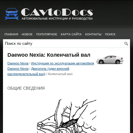
ГЛАВНАЯ
НОВОЕ
ПОПУЛЯРНОЕ
КАРТА САЙТА
КОНТАКТЫ
ПОИСК
Daewoo Nexia: Коленчатый вал
Daewoo Nexia
/
Инструкция по эксплуатации автомобиля
Daewoo Nexia
/
Двигатель (один верхний
распределительный вал)
/ Коленчатый вал
ОБЩИЕ СВЕДЕНИЯ