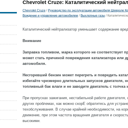
Chevrolet Cruze: Каталитический нейтра
Chevrolet Cruze
/
Руководство по эксплуатации автомобиля Шевроле Кру
Вождение и управление автомобилем
/
Выхлопные газы
/ Каталитическ
Каталитический нейтрализатор уменьшает содержание вред
Внимание
Заправка топливом, марка которого не соответствует п
может стать причиной повреждения катализатора или д
автомобиля.
Несгоревший бензин может перегреть и повредить ката
избегайте чрезмерно длительных запусков двигателя, н
топливный бак влаги и не заводите двигатель с толчка 
При пропусках зажигания, нестабильной работе двигателя,
других проблемах, как можно скорЕ обратитесь для устран
техобслуживания. В случае крайней необходимости, на ко
движение, при этом частота вращения двигателя и скорост
высокими.