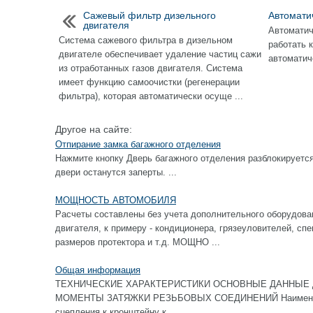
Сажевый фильтр дизельного
Автомати
двигателя
Автоматич
Система сажевого фильтра в дизельном
работать к
двигателе обеспечивает удаление частиц сажи
автоматич
из отработанных газов двигателя. Система
имeeт функцию самоочистки (регенерации
фильтра), которая автоматически осуще ...
Другое на сайте:
Отпирание замка багажного отделения
Нажмите кнопку Дверь багажного отделения разблокируется
двери останутся заперты. ...
МОЩНОСТЬ АВТОМОБИЛЯ
Расчеты составлены без учета дополнительного оборудов
двигателя, к примеру - кондиционера, грязеуловителей, с
размеров протектора и т.д. МОЩНО ...
Общая информация
ТЕХНИЧЕСКИЕ ХАРАКТЕРИСТИКИ ОСНОВНЫЕ ДАННЫЕ 
МОМЕНТЫ ЗАТЯЖКИ РЕЗЬБОВЫХ СОЕДИНЕНИЙ Наименова
сцепления к кронштейну к ...