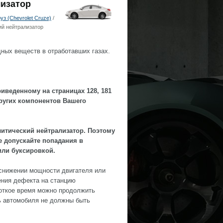
лизатор
з (Chevrolet Cruze)
/
ий нейтрализатор
ных веществ в отработавших газах.
риведенному на страницах 128, 181
ругих компонентов Вашего
литический нейтрализатор. Поэтому
е допускайте попадания в
или буксировкой.
 снижении мощности двигателя или
ения дефекта на станцию
роткое время можно продолжить
ь автомобиля не должны быть