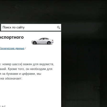
нспортного
Технические данные
/
: номер шасси) важен для ведомств,
ний. Кроме того, он необходим для
ся за буквами и цифрами, мы
кв обозначает: