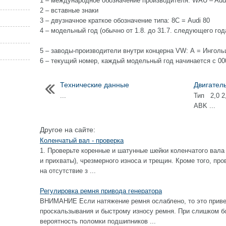
1 – международное обозначение производителя: WAU – Aud
2 – вставные знаки
3 – двузначное краткое обозначение типа: 8С = Audi 80
4 – модельный год (обычно от 1.8. до 31.7. следующего года)
5 – заводы-производители внутри концерна VW: А = Ингол
6 – текущий номер, каждый модельный год начинается с 00
Технические данные
Двигател
...
Тип 2,0 2
ABK ...
Другое на сайте:
Коленчатый вал - проверка
1. Проверьте коренные и шатунные шейки коленчатого вала
и прихваты), чрезмерного износа и трещин. Кроме того, пр
на отсутствие з ...
Регулировка ремня привода генератора
ВНИМАНИЕ Если натяжение ремня ослаблено, то это приве
проскальзывания и быстрому износу ремня. При слишком б
вероятность поломки подшипников ...