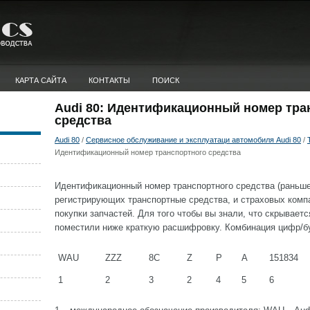
КАРТА САЙТА
КОНТАКТЫ
ПОИСК
Audi 80: Идентификационный номер тра
средства
Audi 80
/
Сервисное обслуживание и эксплуатаци автомобиля Audi 80
/
Идентификационный номер транспортного средства
Идентификационный номер транспортного средства (раньше
регистрирующих транспортные средства, и страховых компа
покупки запчастей. Для того чтобы вы знали, что скрывает
поместили ниже краткую расшифровку. Комбинация цифр/бу
WAU
ZZZ
8C
Z
P
A
151834
1
2
3
2
4
5
6