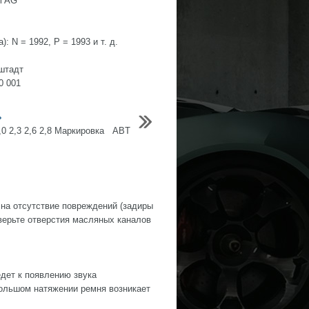
i AG
: N = 1992, P = 1993 и т. д.
ьштадт
0 001
ь
,0 2,3 2,6 2,8 Маркировка ABT
 на отсутствие повреждений (задиры
оверьте отверстия масляных каналов
дет к появлению звука
ольшом натяжении ремня возникает