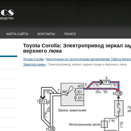
КАРТА САЙТА
КОНТАКТЫ
ПОИСК
Toyota Corolla: Электропривод зеркал за
верхнего люка
Toyota Corolla
/
Инструкция по эксплуатации автомобилия Тойота Королла
Электросхемы
/ Электропривод зеркал заднего вида и верхнего люка