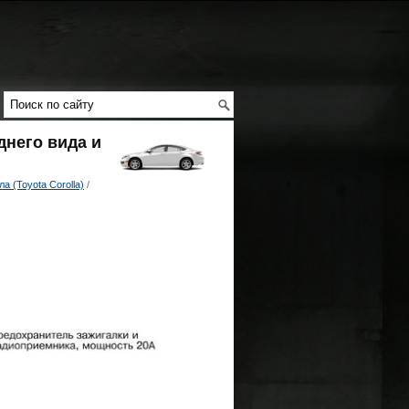
днего вида и
 (Toyota Corolla)
/