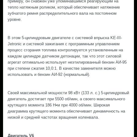
примеру, он снабжен уже упоминавшимся реагирующим на
тепло натяжным роликом, который обеспечивает натяжение
зубчатого ремня распределительного вала на постоянном
уровне.
В этом 5-цилиндровым двигателе с системой впрыска KE-III-
Jetronic и системой зажигания с программным управлением
процесс сгорания топлива контролируется установленным на
каждом цилиндре датчиком детонации, так что этот силовой
агрегат оптимально использует неэтилированный бензин АИ-95
при степени сжатия 10,0:1. В качестве заменителя можно
использовать и бензин АИ-92 (нормальный).
Своей максимальной мощности 98 кВт (133 л. с.) 5-цилиндровый
двигатель достигает при 5500 об/мин, а своего максимального
крутящего момента 186 Н•м при 4000 об/мин. Широкая
диаграмма крутящего момента обеспечивает динамичность на
низкой и средней частотах вращения коленвала.
Двигатель V6