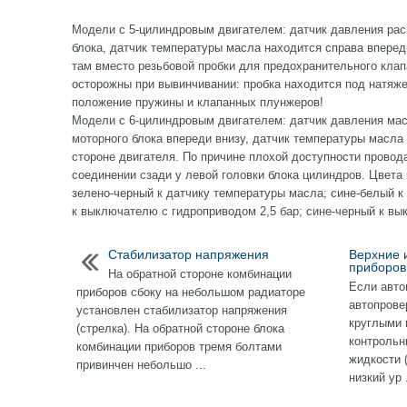
Модели с 5-цилиндровым двигателем: датчик давления рас
блока, датчик температуры масла находится справа вперед
там вместо резьбовой пробки для предохранительного клап
осторожны при вывинчивании: пробка находится под натяж
положение пружины и клапанных плунжеров!
Модели с 6-цилиндровым двигателем: датчик давления мас
моторного блока впереди внизу, датчик температуры масла
стороне двигателя. По причине плохой доступности провод
соединении сзади у левой головки блока цилиндров. Цвета
зелено-черный к датчику температуры масла; сине-белый к
к выключателю с гидроприводом 2,5 бар; сине-черный к вы
Стабилизатор напряжения
Верхние 
приборов
На обратной стороне комбинации
Если авто
приборов сбоку на небольшом радиаторе
автопрове
установлен стабилизатор напряжения
круглыми 
(стрелка). На обратной стороне блока
контроль
комбинации приборов тремя болтами
жидкости 
привинчен небольшо ...
низкий ур .