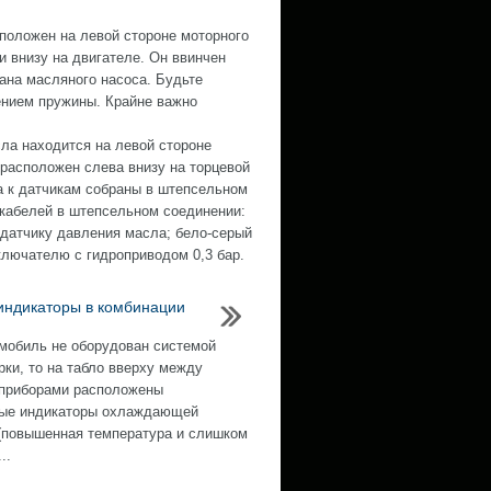
положен на левой стороне моторного
и внизу на двигателе. Он ввинчен
ана масляного насоса. Будьте
ением пружины. Крайне важно
ла находится на левой стороне
 расположен слева внизу на торцевой
а к датчикам собраны в штепсельном
 кабелей в штепсельном соединении:
 датчику давления масла; бело-серый
ключателю с гидроприводом 0,3 бар.
индикаторы в комбинации
мобиль не оборудован системой
рки, то на табло вверху между
приборами расположены
ные индикаторы охлаждающей
(повышенная температура и слишком
..