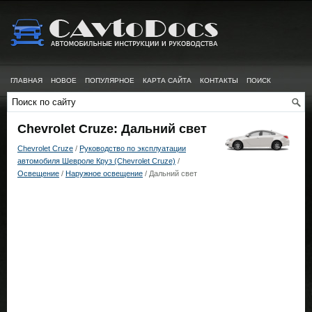
ГЛАВНАЯ
НОВОЕ
ПОПУЛЯРНОЕ
КАРТА САЙТА
КОНТАКТЫ
ПОИСК
Chevrolet Cruze: Дальний свет
Chevrolet Cruze
/
Руководство по эксплуатации
автомобиля Шевроле Круз (Chevrolet Cruze)
/
Освещение
/
Наружное освещение
/ Дальний свет