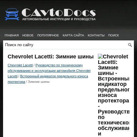
ГЛАВНАЯ
НОВОЕ
ПОПУЛЯРНОЕ
КАРТА САЙТА
КОНТАКТЫ
ПОИСК
Chevrolet Lacetti: Зимние шины
Chevrolet Lacetti
/
Руководство по техническому
обслуживанию и эксплуатации автомобиля Chevrolet
Lacetti
/
Встроенный индикатор предельного износа
протектора
/ Зимние шины