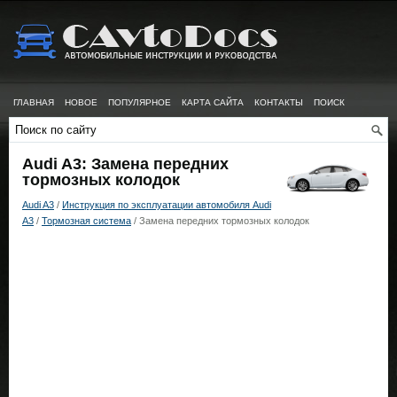
ГЛАВНАЯ
НОВОЕ
ПОПУЛЯРНОЕ
КАРТА САЙТА
КОНТАКТЫ
ПОИСК
Audi A3: Замена передних
тормозных колодок
Audi A3
/
Инструкция по эксплуатации автомобиля Audi
A3
/
Тормозная система
/ Замена передних тормозных колодок