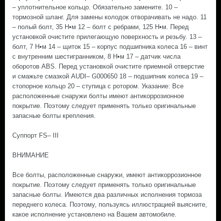
– уплотнительное кольцо. Обязательно замените. 10 –
тормозной шланг. Для замены колодок отворачивать не надо. 11
– полый болт, 35 Н•м 12 – болт с ребрами, 125 Н•м. Перед
установкой очистите прилегающую поверхность и резьбу. 13 –
болт, 7 Н•м 14 – щиток 15 – корпус подшипника колеса 16 – винт
с внутренним шестигранником, 8 Н•м 17 – датчик числа
оборотов ABS. Перед установкой очистите приемной отверстие
и смажьте смазкой AUDI– G000650 18 – подшипник колеса 19 –
стопорное кольцо 20 – ступица с ротором. Указание: Все
расположенные снаружи болты имеют антикоррозионное
покрытие. Поэтому следует применять только оригинальные
запасные болты крепления.
Суппорт FS– III
ВНИМАНИЕ
Все болты, расположенные снаружи, имеют антикоррозионное
покрытие. Поэтому следует применять только оригинальные
запасные болты. Имеются два различных исполнения тормоза
переднего колеса. Поэтому, пользуясь иллюстрацией выясните,
какое исполнение установлено на Вашем автомобиле.